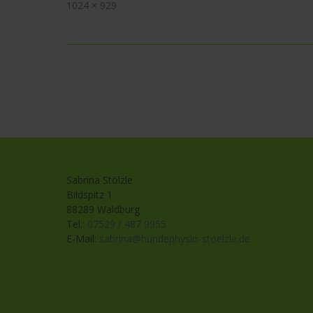
Full
1024 × 929
size
Post
navigation
Sabrina Stölzle
Bildspitz 1
88289 Waldburg
Tel.:
07529 / 487 9955
E-Mail:
sabrina@hundephysio-stoelzle.de