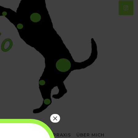
×
F
LASERTHERAPIE
PRAXIS
ÜBER MICH