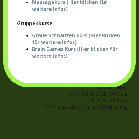
Massagekurs (Hier klicken für
weitere Infos)
Sabrina Stölzle
Gruppenkurse:
Bildspitz 1
88289 Waldburg
Graue Schnauzen Kurs (Hier klicken
Tel.:
07529 / 487 9955
für weitere Infos)
E-Mail:
sabrina@hundephysio-stoelzle.de
Brain Games Kurs (Hier klicken für
weitere Infos)
Impressum
Datenschutz
Öffnungszeiten:
Mo – Do: 09:00 bis 19:00 Uhr
Fr: 09:00 bis 14:00 Uhr
Termine ausschließlich nach Vereinbarung