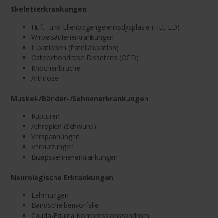
Skeletterkrankungen
Hüft -und Ellenbogengelenksdysplasie (HD, ED)
Wirbelsäulenerkrankungen
Luxationen (Patellaluxation)
Osteochondrose Dissetans (OCD)
Knochenbrüche
Arthrose
Muskel-/Bänder-/Sehnenerkrankungen
Rupturen
Athropien (Schwund)
Verspannungen
Verkürzungen
Bizepssehnenerkrankungen
Neurologische Erkrankungen
Lähmungen
Bandscheibenvorfälle
Cauda-Equina Kompressionssyndrom