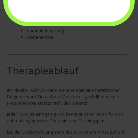
Vibrationstherapie (Novafon)
Therapeutischer Ultraschall
Mittelfrequenz Elektrotherapie (AmpliVet)
Magnetfeldtherapie
Narbenbehandlung
Atemtherapie
Therapieablauf
Im Idealfall wird vor der Physiotherapie eine tierärztlichen
Diagnose vom Tierarzt des Vertrauens gestellt, denn die
Physiotherapie ersetzt nicht den Tierarzt.
Jeder Hund ist einzigartig und benötigt daher einen für sich
optimal angepassten Therapie -und Trainingsplan.
Bei der Erstbehandlung steht deshalb vor allem der Befund