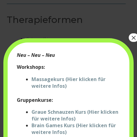
Therapieformen
×
Osteopathie
Dorn Therapie
Segment-, BGM-, Faszientherapie nach
Neu – Neu – Neu
Szperling©
Gangbildanalyse
Workshops:
Unterwasserlaufband Training
Trockenlaufband Training
Massagekurs (Hier klicken für
Low-Level Lasertherapie/Laserakupunktur
weitere Infos)
Hundefitnesstraining
Ernährungsberatung mit Schwerpunkt BARF
Gruppenkurse:
Therapeutische Massage & Breuss Massage
Blutegeltherapie
Graue Schnauzen Kurs (Hier klicken
Manuelle Therapie
für weitere Infos)
Neurologische Behandlung
Brain Games Kurs (Hier klicken für
Kinesiologisches Taping
weitere Infos)
Manuelle Lymphdrainage