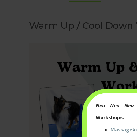
Warm Up / Cool Down
Neu – Neu – Neu
Workshops:
Massagekur