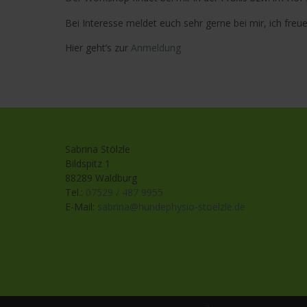
Bei Interesse meldet euch sehr gerne bei mir, ich freu
Hier geht’s zur
Anmeldung
Sabrina Stölzle
Bildspitz 1
88289 Waldburg
Tel.:
07529 / 487 9955
E-Mail:
sabrina@hundephysio-stoelzle.de