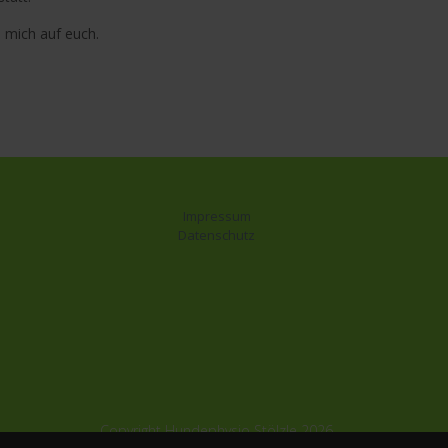
e mich auf euch.
Impressum
Datenschutz
Copyright Hundephysio Stölzle 2026