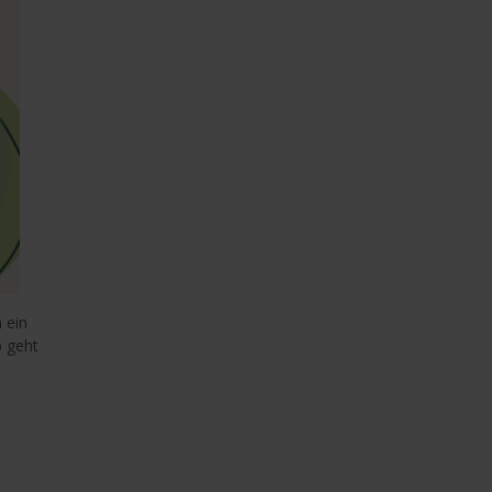
 ein
p geht