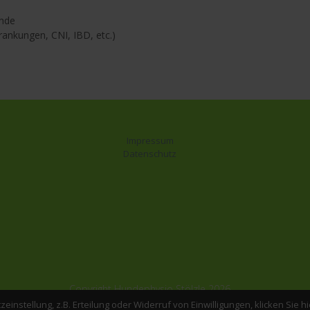
unde
ankungen, CNI, IBD, etc.)
Impressum
Datenschutz
Copyright Hundephysio Stölzle 2026
instellung, z.B. Erteilung oder Widerruf von Einwilligungen, klicken Sie hi