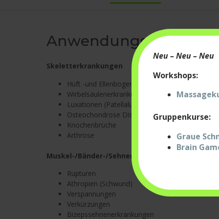
Anwendungsgebiete
Neu – Neu – Neu
Skeletterkrankungen
Workshops:
Hüft -und Ellenbogengelenksdysplasie (HD, ED)
Massagekur
Wirbelsäulenerkrankungen
Luxationen (Patellaluxation)
Osteochondrose Dissetans (OCD)
Gruppenkurse:
Knochenbrüche
Arthrose
Graue Schn
Brain Game
Muskel-/Bänder-/Sehnenerkrankungen
Rupturen
Athropien (Schwund)
Verspannungen
Verkürzungen
Bizepssehnenerkrankungen