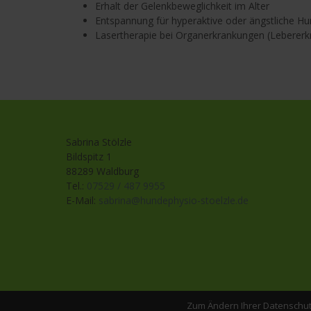
Erhalt der Gelenkbeweglichkeit im Alter
Entspannung für hyperaktive oder ängstliche H
Lasertherapie bei Organerkrankungen (Lebererkr
Sabrina Stölzle
Bildspitz 1
88289 Waldburg
Tel.:
07529 / 487 9955
E-Mail:
sabrina@hundephysio-stoelzle.de
Zum Ändern Ihrer Datenschutze