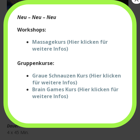
Neu – Neu – Neu
Workshops:
Massagekurs (Hier klicken für
weitere Infos)
Gruppenkurse:
4 Termine:
Neue Termine folgen bald 🙂
Graue Schnauzen Kurs (Hier klicken
für weitere Infos)
Ort:
Brain Games Kurs (Hier klicken für
88289 Waldburg
weitere Infos)
Indoorhalle Hundephysio Stölzle
Uhrzeit:
19:00 – 19:45 Uhr
Dauer:
4 x 45 Min.