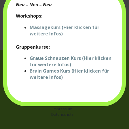
Neu – Neu – Neu
Workshops:
Massagekurs (Hier klicken für
weitere Infos)
Gruppenkurse:
Graue Schnauzen Kurs (Hier klicken
für weitere Infos)
Sabrina Stölzle
Brain Games Kurs (Hier klicken für
Bildspitz 1
weitere Infos)
88289 Waldburg
Tel.:
07529 / 487 9955
E-Mail:
sabrina@hundephysio-stoelzle.de
Impressum
Datenschutz