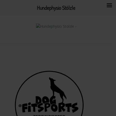
Hundephysio Stölzle
Skip
to
content