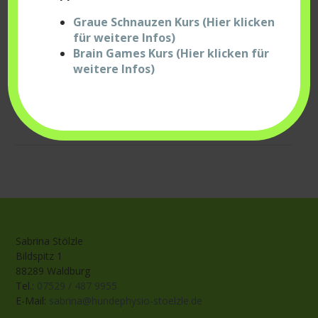
Graue Schnauzen Kurs (Hier klicken
für weitere Infos)
Brain Games Kurs (Hier klicken für
weitere Infos)
Sabrina Stölzle
Bildspitz 1
88289 Waldburg
Tel.:
07529 / 487 9955
E-Mail:
sabrina@hundephysio-stoelzle.de